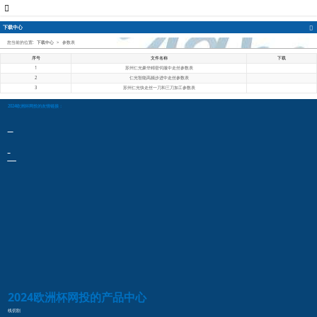
下载中心
您当前的位置:
下载中心
>
参数表
序号
文件名称
下载
1
苏州仁光豪华精密伺服中走丝参数表
2
仁光智能高频步进中走丝参数表
3
苏州仁光快走丝一刀和三刀加工参数表
2024欧洲杯网投的友情链接：
2024欧洲杯网投的产品中心
线切割