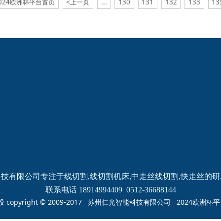
024欧洲杯平台首页
<上一页
...
130
131
132
133
13
2024欧洲杯网投的
新闻动态
产品中心
公司新闻
线切割
线切割
机床
中走丝
线切割
快走丝
技有限公司专注于线切割,线切割机床,中走丝线切割,快走丝的
联系电话 18914994409  0512-36688144
投 copyright © 2009-2017 苏州仁光智能科技有限公司 2024欧