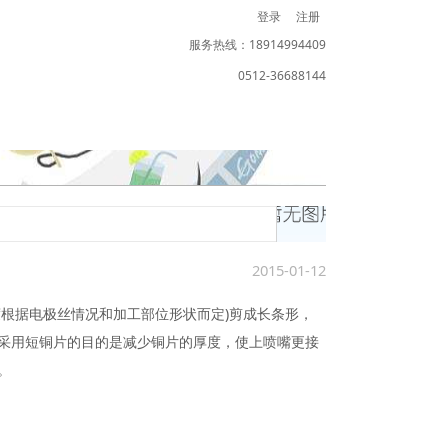
登录
注册
服务热线：18914994409
0512-36688144
2015-01-12
度根据电极丝情况和加工部位形状而定)剪成长条形，
采用短铜片的目的是减少铜片的厚度，使上喷嘴更接
。