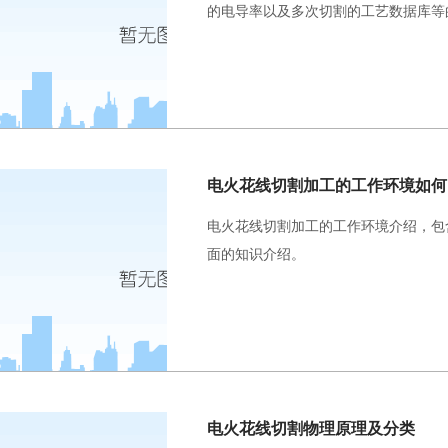
的电导率以及多次切割的工艺数据库等的
电火花线切割加工的工作环境如何
电火花线切割加工的工作环境介绍，包
面的知识介绍。
电火花线切割物理原理及分类