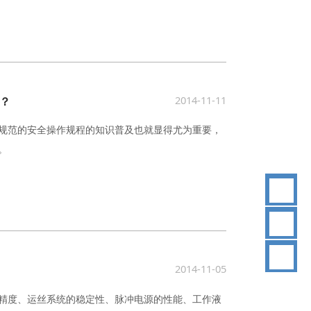
2014-11-11
？
规范的安全操作规程的知识普及也就显得尤为重要，
。
18
2014-11-05
精度、运丝系统的稳定性、脉冲电源的性能、工作液