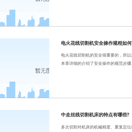
电火花线切割机安全操作规程如何
电火花线切割机的安全很重要的，所以
本章详细的介绍了安全操作的规范步骤
中走丝线切割机床的特点有哪些?
多次切割对机床的机械精度、重复定位