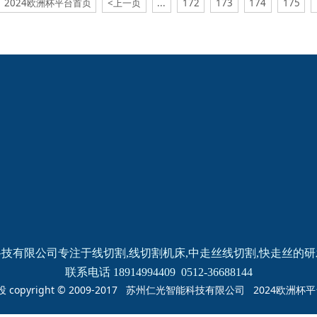
2024欧洲杯平台首页
<上一页
...
172
173
174
175
2024欧洲杯网投的
新闻动态
产品中心
公司新闻
线切割
线切割
机床
中走丝
线切割
快走丝
技有限公司专注于线切割,线切割机床,中走丝线切割,快走丝的
联系电话 18914994409  0512-36688144
投 copyright © 2009-2017 苏州仁光智能科技有限公司 2024欧