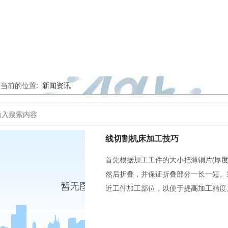
您当前的位置:
新闻资讯
线切割机床加工技巧
首先根据加工工件的大小把薄铜片(厚
然后折叠，并保证折叠部分一长一短。
近工件加工部位，以便于提高加工精度