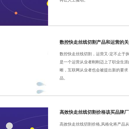
数控快走丝线切割，运营又-定不止于
是一个运营从业者刚刚迈上了职业生涯
晰，互联网从业者也会被提出新的要求
品。
高效快走丝线切割价格,风格化将产品从