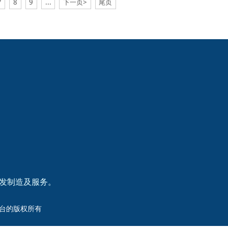
7
8
9
...
下一页>
尾页
研发制造及服务。
洲杯平台的版权所有