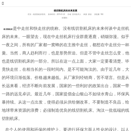
线切割机床的未来发展
栏目：线切割机床资讯
发布时间：2019-01-22
作者: 苏州技术人
来源: 原创
浏览量: 950
分享到：
是中走丝和快走丝的统称。没有线切割机床的未来何谈中走丝机
线切割机床
床的未来。一眼望去，现在中走丝机床行业群鹿逐鹿，硝烟弥漫。似乎
一夜之间，所有的厂家都一窝蜂的在主推中走丝，都想在中走丝分一杯
羹。当然，商人趋利而行，也是形势所迫。但是不管中走丝怎么变，他
也是线切割机床的一部分。所以在这一点上面，大家一定要看清楚。毕
竟快走丝，在相当长的一段时间内。是不可能淘汰的。由于近几年，大
的环境日渐低落。价格越来越低。从厂家到经销商，苦不堪言。但是从
长远来看，经济不断向前发展，国家的一些利好的政策出台，国家一带
一路的远见卓识。最近几年，国家提倡金山银山不如绿水青山，环保风
暴持续。从这一点出发，使得必须从供给侧改革。不要制造不良品，给
地球带来资源的浪费；必须制造优良的线切割机床。淘汰一批低端的线
切割机床
。
在个人的使用和环保的维护上。要进行环保方面人性化的设计。以人