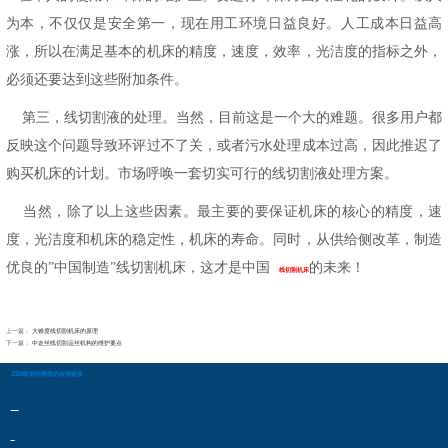
为本，不仅仅是安全第一，现在用工环境日益良好。人工成本日益高
涨，所以在满足基本的机床的精度，速度，效率，光洁度的指标之外，
必须还要达到这些附加条件。
第三，线切割液的处理。当然，目前这是一个大的难题。很多用户都
反映这个问题导致环评过不了关，或者污水处理成本过高，因此推迟了
购买机床的计划。市场呼唤一套切实可行的线切割液处理方案。
当然，除了以上这些因素。最主要的要保证机床的核心的精度，速
度，光洁度和机床的稳定性，机床的寿命。同时，从供给侧改革，制造
优良的
”中国制造”线切割机床，这才是中国
的未来！
线切割机床
上一篇：
大锥度线切割机床的原理
下一篇：
中走丝线切割运丝机构的维护要点
2024欧洲杯网投的友情链接：