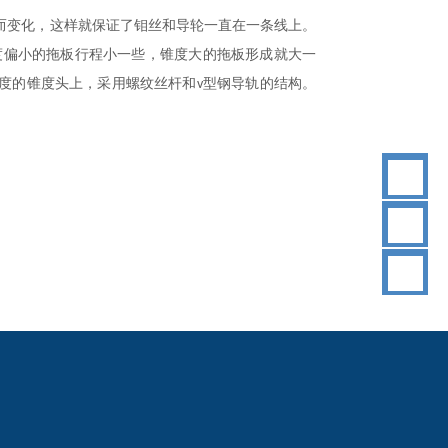
而变化，这样就保证了钼丝和导轮一直在一条线上。
度偏小的拖板行程小一些，锥度大的拖板形成就大一
度的锥度头上，采用螺纹丝杆和
型钢导轨的结构。
v
18