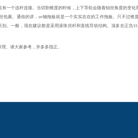
且有一个连杆连接。当切割锥度的时候，上下导轮会随着钼丝角度的变化
丝包裹。通俗的讲，
uv
轴拖板就是一个实实在在的工作拖板。只不过锥
区别。一般，现在建议都是采用滚珠丝杆和直线导轨结构。顶多在正负
15
原理。请大家参考，并多多指正。
2024欧洲杯网投的
新闻动态
产品中心
公司新闻
线切割