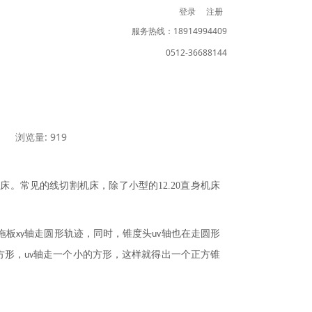
登录
注册
服务热线：18914994409
0512-36688144
创
浏览量: 919
机床。常见的线切割机床，除了小型的
12.20
直身机床
拖板
轴走圆形轨迹，同时，锥度头
轴也在走圆形
xy
uv
方形，
轴走一个小的方形，这样就得出一个正方锥
uv