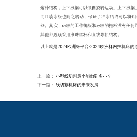
这种结构，上下线架可以做自旋转运动。上下线架
而且喷水板也随之转动，保证了冲水始终可以将钼
些。其实，
轴的工作拖板和
轴的拖板没有任何
uv
xy
其他都必须采用滚珠丝杆和直线导轨结构。
2024欧洲杯平台-2024欧洲杯网投
以上就是
机床的
上一篇：
小型线切割最小能做到多小？
下一篇：
线切割机床的未来发展
2024欧洲杯网投的友
情链接：