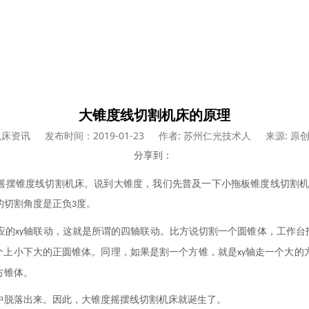
大锥度线切割机床的原理
机床资讯
发布时间：2019-01-23
作者: 苏州仁光技术人
来源: 原
分享到：
摇摆锥度线切割机床。说到大锥度，我们先普及一下小拖板锥度线切割
的切割角度是正负
度。
3
应的
轴联动，这就是所谓的四轴联动。比方说切割一个圆锥体，工作台
xy
个上小下大的正圆锥体。同理，如果是割一个方锥，就是
轴走一个大的
xy
方锥体。
中脱落出来。因此，大锥度摇摆线切割机床就诞生了。