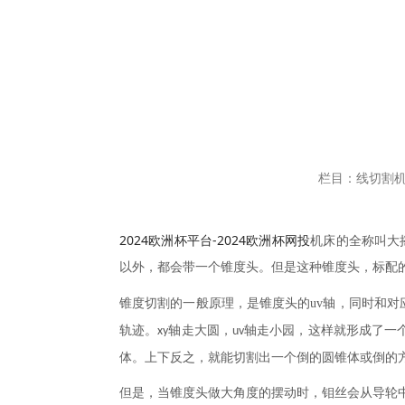
栏目：线切割
2024欧洲杯平台-2024欧洲杯网投
机床的全称叫大
以外，都会带一个锥度头。但是这种锥度头，标配
锥度切割的一般原理，是锥度头的
uv
轴，同时和对
轨迹。
轴走大圆，
轴走小园，这样就形成了一
xy
uv
体。上下反之，就能切割出一个倒的圆锥体或倒的
但是，当锥度头做大角度的摆动时，钼丝会从导轮