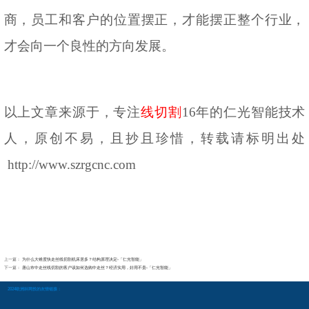
商，员工和客户的位置摆正，才能摆正整个行业，
才会向一个良性的方向发展。
以上文章来源于，专注
线切割
16年的仁光智能技术
人，原创不易，且抄
且珍惜，转
载请标明出处
http://www.szrgcnc.com
上一篇：
为什么大锥度快走丝线切割机床居多？结构原理决定-「仁光智能」
下一篇：
唐山市中走丝线切割的客户该如何选购中走丝？经济实用，好用不贵-「仁光智能」
2024欧洲杯网投的友情链接：