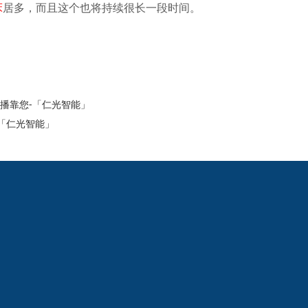
床
居多，而且这个也将持续很长一段时间。
播靠您-「仁光智能」
-「仁光智能」
2024欧洲杯网投的
新闻动态
产品中心
公司新闻
线切割
线切割
机床
中走丝
线切割
快走丝