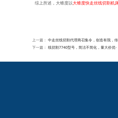
综上所述，大锥度以
大锥度快走丝线切割机
上一篇：
中走丝线切割代理商召集令，创造有我，传
下一篇：
线切割7740型号，简洁不简化，量大价优
2024欧洲杯网投的友
情链接：