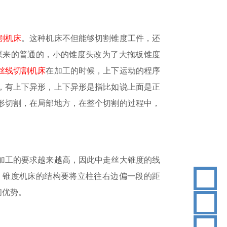
割机床
。这种机床不但能够切割锥度工件，还
原来的普通的，小的锥度头改为了大拖板锥度
丝线切割机床
在加工的时候，上下运动的程序
，有上下异形，上下异形是指比如说上面是正
形切割，在局部地方，在整个切割的过程中，
加工的要求越来越高，因此中走丝大锥度的线
。锥度机床的结构要将立柱往右边偏一段的距
间优势。
18