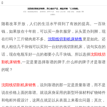
沈阳线切割机床销售，用心做好产品，精益求精-「仁光智能」
栏目：线切割机床资讯
发布时间：2019-11-22
作者: 仁光小胡
来源: 原创
浏览量: 308
分享到：
随着改革开放，人们的生活水平得到了有效的提高。一百块
钱，如果放在十年前，可以买一身衣服穿，从头置办到脚，现
在行吗？三斤猪肉差不多。
沈阳线切割机床销售
更是如此。还
有人相信几千块钱可以买到一台好的线切割机床，说句实在的
话，现在电瓶车好一点的都要小几千块钱。所以选择
沈阳线切
割机床销售
,一定是要选择靠谱的牌子,什么样的牌子才是靠谱
的呢？
沈阳线切割机床销售
，说到靠谱的那一定是质量靠谱，而不是
说在价格上面的靠谱。就说床身采用的新型环保材料矿物铸件
和电柜外观设计，这两点就足以从表面上来看出问题；其次，