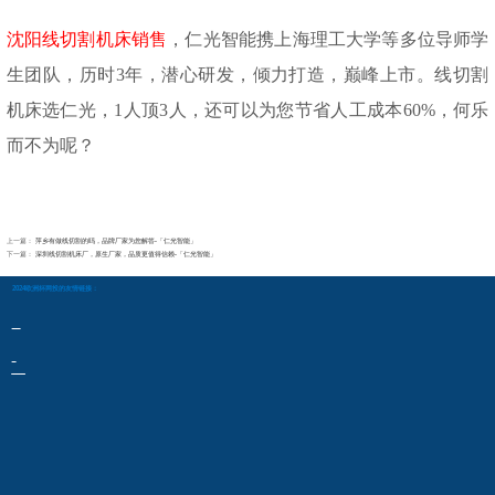
沈阳线切割机床销售
，仁光智能携上海理工大学等多位导师学
生团队，历时
3年，潜心研发，倾力打造，巅峰上市。线切割
机床选仁光，1人顶3人，还可以为您节省人工成本60%，何乐
而不为呢？
上一篇：
萍乡有做线切割的吗，品牌厂家为您解答-「仁光智能」
下一篇：
深圳线切割机床厂，原生厂家，品质更值得信赖-「仁光智能」
2024欧洲杯网投的友情链接：