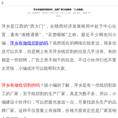
萍乡有做线切割的吗，品牌厂家为您解答-「仁光智能」
栏目：线切割资讯
发布时间：2019-11-22
作者: 仁光小胡
来源: 原创
浏览量: 315
分享到：
萍乡是江西的
“西大门”，在赣西经济发展格局中处于中心位
置，素有“湘赣通衢”、“吴楚咽喉”之称。最近不少网友问小
编，
萍乡有做线切割的吗
？虽然现在的网络比较发达，很多信
息可以共享，但是网上有关萍乡线切割的信息几乎没有。有的
都是一些招聘，广告之类不相干的信息。不过小伙伴们也不要
太苦恼，小编或许可以能帮到大家。
萍乡有做线切割的吗
？据小编的了解，萍乡是有一些线切割加
工的厂家，至于线切割的生产厂家，真是为数不多。所以，小
编建议小伙伴们，可以把眼光放远一点，尽量找源头生产的品
牌厂家。这样不仅质量上有保障，价格方面肯定也是厂家直销