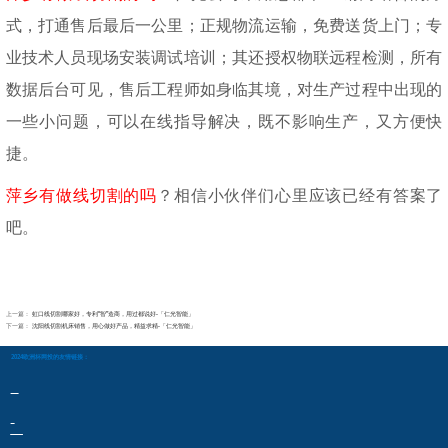
式，打通售后最后一公里；正规物流运输，免费送货上门；专
业技术人员现场安装调试培训；其还授权物联远程检测，所有
数据后台可见，售后工程师如身临其境，对生产过程中出现的
一些小问题，可以在线指导解决，既不影响生产，又方便快
捷。
萍乡有做线切割的吗
？相信小伙伴们心里应该已经有答案了
吧。
上一篇：
虹口线切割哪家好，专利“智”造商，用过都说好-「仁光智能」
下一篇：
沈阳线切割机床销售，用心做好产品，精益求精-「仁光智能」
2024欧洲杯网投的友情链接：