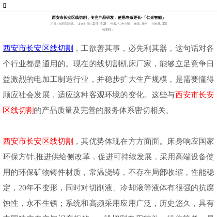
西安市长安区线切割，专注产品研发，使用寿命更长-「仁光智能」
栏目：线切割资讯
发布时间：2019-11-23
作者: 仁光小胡
来源: 原创
浏览量: 325
分享到：
西安市长安区线切割
，工欲善其事，必先利其器，这句话对各
个行业都是通用的。现在的线切割机床厂家，能够立足竞争日
益激烈的电加工制造行业，并稳步扩大生产规模，是需要懂得
顺应社会发展，适应这种客观环境的变化。这些与
西安市长安
区线切割
的产品质量及完善的服务体系密切相关。
西安市长安区线切割
，其优势体现在方方面面。床身响应国家
环保方针
,推进供给侧改革，促进可持续发展，采用高端设备使
用的环保矿物铸件材质，常温浇铸，不存在局部收缩，性能稳
定，20年不变形，同时对切削液、冷却液等液体有很强的抗腐
蚀性，永不生锈；系统和高频采用应用广泛，历史悠久，具有