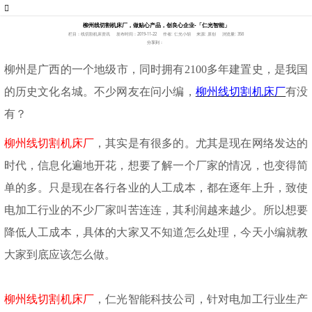
柳州线切割机床厂，做贴心产品，创良心企业-「仁光智能」
栏目：线切割机床资讯
发布时间：2019-11-22
作者: 仁光小胡
来源: 原创
浏览量: 356
分享到：
柳州是广西的一个地级市，同时拥有
2100多年建置史，是我国
的历史文化名城。不少网友在问小编，
柳州线切割机床厂
有没
有？
柳州线切割机床厂
，
其实是
有很多的。尤其是现在网络发达的
时代，信息化遍地开花，想要了解一个厂家的情况，也变得简
单的多。只是现在各行各业的人工成本，都在逐年上升，致使
电加工行业的不少厂家叫苦连连，其利润越来越少。所以想要
降低人工成本，具体的大家又不知道怎么处理，今天小编就教
大家到底应该怎么做。
柳州线切割机床厂
，
仁光智能科技公司，针对电加工行业生产