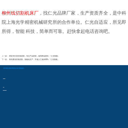
柳州线切割机床厂
，找仁光品牌厂家
，
生产资质齐全，是中科
院上海光学精密机械研究所的合作单位。仁光自适应，所见即
所得，智能
科技，简单而可靠。赶快拿起电话咨询吧。
上一篇：
西安市长安区线切割，专注产品研发，使用寿命更长-「仁光智能」
下一篇：
青岛黄岛区线切割，智能化生产，节省人工成本60%-「仁光智能」
2024欧洲杯网投的友情链接：