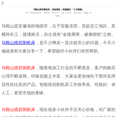
马鞍山线切割机床，设备精良，性能稳定-「仁光智能」
栏目：线切割机床资讯
发布时间：2019-11-27
作者: 仁光小胡
来源: 原创
浏览量: 331
分享到：
马鞍山是安徽省的地级市，位于安徽东部，苏皖交汇地区。其
横跨长江，接壤南京，自古就有
“金陵屏障，健康锁钥”之称。
马鞍山线切割机床
，是不少网友一直比较关心的问题，今天小
编就来和大家分享一下，希望能对小伙伴们有所帮助。
马鞍山线切割机床
，随着电加工行业的不断普及，客户的购买
心理不断成熟，经验也随之丰富，大家会更加倾向于那些实用
且性价比高的产品。智能线切割机床工作效率高、性能好、省
人工，更受市场的青睐。
马鞍山线切割机床
，现在很多小伙伴不仅关心价格，对厂家的