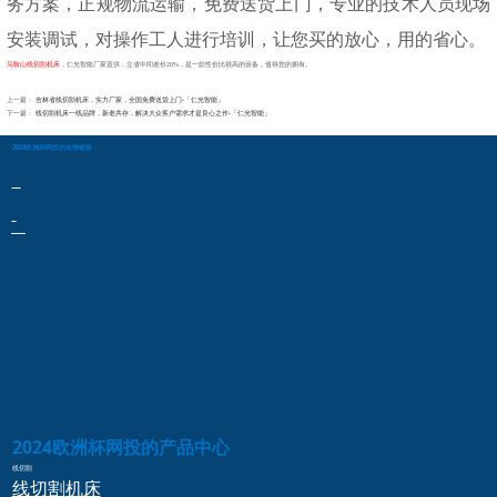
务方案，正规物流运输，免费送货上门，专业的技术人员现场
安装调试，对操作工人进行培训，让您买的放心，用的省心。
马鞍山线切割机床
，仁光智能厂家直供，立省中间差价20%，是一款性价比很高的设备，值得您的拥有。
上一篇：
吉林省线切割机床，实力厂家，全国免费送货上门-「仁光智能」
下一篇：
线切割机床一线品牌，新老共存，解决大众客户需求才是良心之作-「仁光智能」
2024欧洲杯网投的友情链接：
2024欧洲杯网投的产品中心
线切割
线切割
机床