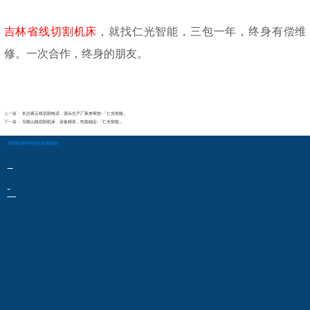
吉林省线切割机床
，就找仁光智能，三包一年，终身有偿维
修。一次合作，终身的朋友。
上一篇：
长沙暮云线切割电话，源头生产厂家来帮您-「仁光智能」
下一篇：
马鞍山线切割机床，设备精良，性能稳定-「仁光智能」
2024欧洲杯网投的友情链接：