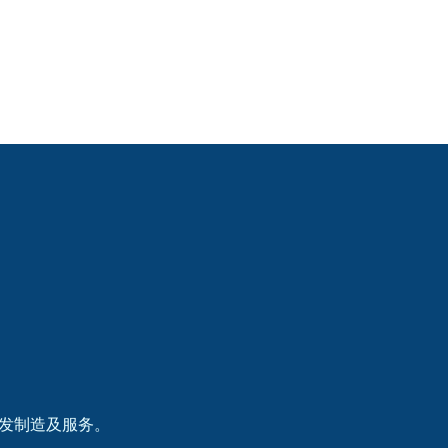
研发制造及服务。