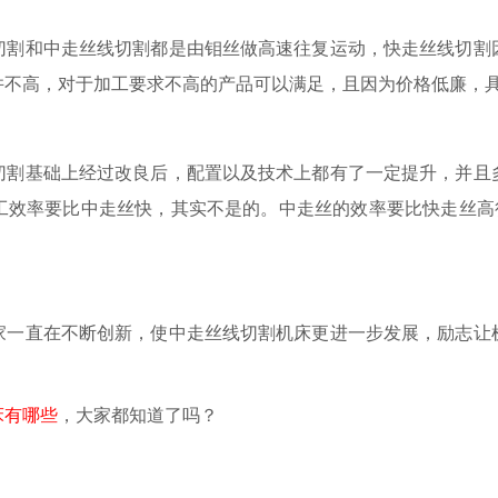
切割和中走丝线切割都是由钼丝做高速往复运动，快走丝线切割
并不高，对于加工要求不高的产品可以满足，且因为价格低廉，
切割基础上经过改良后，配置以及技术上都有了一定提升，并且
工效率要比中走丝快，其实不是的。中走丝的效率要比快走丝高
家一直在不断创新，使中走丝线切割机床更进一步发展，励志让
床有哪些
，大家都知道了吗？