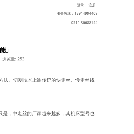
登录
注册
服务热线：18914994409
0512-36688144
智能」
浏览量: 253
方法、切割技术上跟传统的快走丝、慢走丝线
。
只是，中走丝的厂家越来越多，其机床型号也