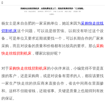
采购快走丝线切割机床，全国免费送货上门，现场安装调试培训-「仁光智能」
栏目：快走丝资讯
发布时间：2019-12-11
作者: 仁光小胡
来源: 原创
浏览量: 326
分享到：
杨女士是来自合肥的一家采购单位，她近来因为
采购快走丝线
切割机床
这个问题，可以说是很苦恼。以前没有听过这个设
备，可是单位又要求近期就要找一个，可以长期合作的厂家来
采购，而且对设备的质量和价格都有比较高的要求。那么
采购
快走丝线切割机床
，哪家比较好呢？
对于
采购快走丝线切割机床
的小伙伴来说，小编觉得不管是直
接的客户，还是采购商，或是对设备有需求的人，都应该要找
一家生产快走丝的供应商来直接合作，省去中间商在里面掺
和。这样不但能省钱，还能省事。关键是质量上也能得到有效
的保证。