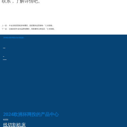
联系，了解详情吧。
上一篇：
中走丝线切割机床有哪些，您想要的这里都有-「仁光智能」
下一篇：
比较好的中走丝品牌有哪些，用质量和口碑说话-「仁光智能」
2024欧洲杯网投的友情链接：
2024欧洲杯网投的产品中心
线切割
线切割
机床