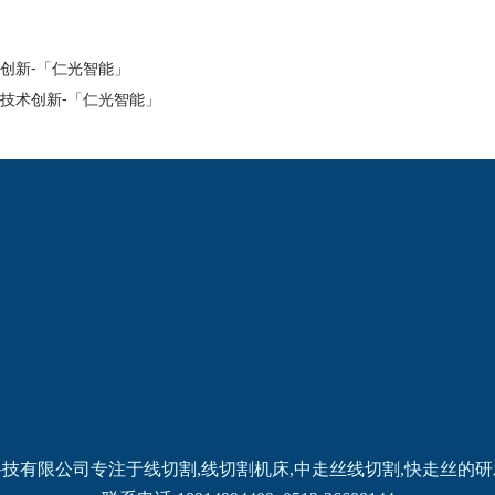
创新-「仁光智能」
技术创新-「仁光智能」
2024欧洲杯网投的
新闻动态
产品中心
公司新闻
线切割
线切割
机床
中走丝
线切割
快走丝
技有限公司专注于线切割,线切割机床,中走丝线切割,快走丝的