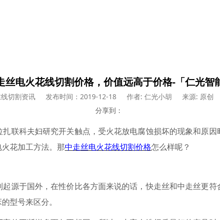
走丝电火花线切割价格，价值远高于价格-「仁光智
丝线切割资讯
发布时间：2019-12-18
作者: 仁光小胡
来源: 原创
分享到：
拉扎联科夫妇研究开关触点，受火花放电腐蚀损坏的现象和原因
电火花加工方法。那
中走丝电火花线切割价格
怎么样呢？
则起源于国外，在性价比各方面来说的话，快走丝和中走丝更符
床的型号来区分。