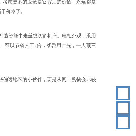
，考虑更多的应该是它背后的价值，永远都是
高于价格了。
力打造智能中走丝线切割机床。电柜外观，采用
；可以节省人工2倍，线割用仁光，一人顶三
些偏远地区的小伙伴，要是从网上购物会比较
18