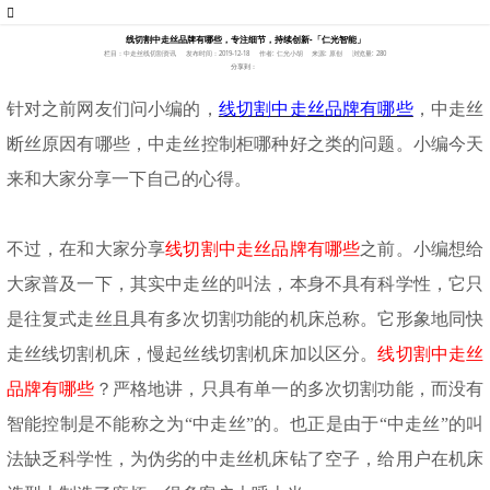
线切割中走丝品牌有哪些，专注细节，持续创新-「仁光智能」
栏目：中走丝线切割资讯
发布时间：2019-12-18
作者: 仁光小胡
来源: 原创
浏览量: 280
分享到：
针对之前网友们问小编的，
线切割中走丝品牌有哪些
，中走丝
断丝原因有哪些，中走丝控制柜哪种好之类的问题。小编今天
来和大家分享一下自己的心得。
不过，在和大家分享
线切割中走丝品牌有哪些
之前。小编想给
大家普及一下，其实中走丝的叫法，本身不具有科学性，它只
是往复式走丝且具有多次切割功能的机床总称。它形象地同快
走丝线切割机床，慢起丝线切割机床加以区分。
线切割中走丝
品牌有哪些
？严格地讲，只具有
单一的多次切割功能，而没有
智能控制是不能称之为
“中走丝”的。也正是由于“中走丝”的叫
法缺乏科学性，为伪劣的中走丝机床钻了空子，给用户在机床