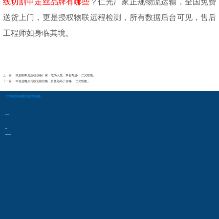
线切割中走丝品牌有哪些
？仁光厂家正规物流运输，全国免费
送货上门，更是授权物联远程检测，所有数据后台可见，售后
工程师如身临其境。
上一篇：
线切割中走丝机设备厂家，敢为人先，争创奇迹-「仁光智能」
下一篇：
中走丝电火花线切割价格，价值远高于价格-「仁光智能」
2024欧洲杯网投的友情链接：