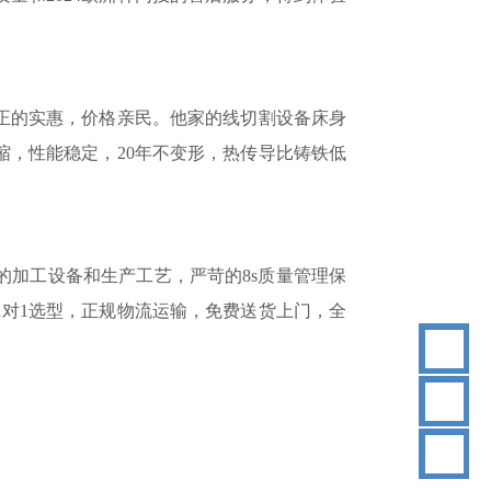
正的实惠，价格亲民。他家的线切割设备床身
缩，性能稳定，
20年不变形，热传导比铸铁低
的加工设备和生产工艺，严苛的
8s质量管理保
对1选型，正规物流运输，免费送货上门，全
18