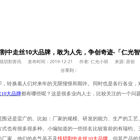
割中走丝10大品牌，敢为人先，争创奇迹-「仁光
线切割资讯
发布时间：2019-12-21
作者: 仁光小胡
来源: 原创
分享到：
之即，转换着人们对来年的无限憧憬和期许。同时也是各行各业
丝
10大品牌
都有哪些呢？这是很多业内人士，比较关注的一个问
范围还是蛮广的。比如：厂家的规模、研发的能力、生产的工艺
方式也有很多很多种。小编知道的一些排名比较靠前的有瑞钧、
的厂家，他们的名气虽不及
线切割中走丝
10大品牌
，但其产品的