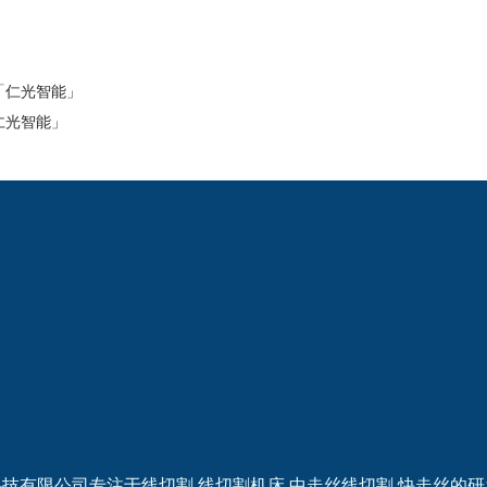
「仁光智能」
仁光智能」
2024欧洲杯网投的
新闻动态
产品中心
公司新闻
线切割
线切割
机床
中走丝
线切割
快走丝
技有限公司专注于线切割,线切割机床,中走丝线切割,快走丝的