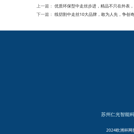
上一篇：
优质环保型中走丝步进，精品不只在外表，
下一篇：
线切割中走丝10大品牌，敢为人先，争创奇
2024欧洲杯网投的友
情链接：
苏州仁光智能科
2024欧洲杯网