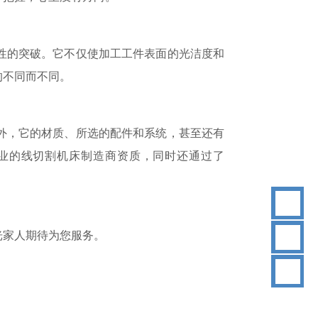
性的突破。它不仅使加工工件表面的光洁度和
的不同而不同。
外，它的材质、所选的配件和系统，甚至还有
专业的线切割机床制造商资质，同时还通过了
18
光家人期待为您服务。