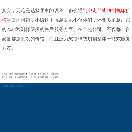
其实，无论是选择哪家的设备，都会遇到
中走丝线切割机床价
格
争议的问题，小编这里温馨提示小伙伴们，还要多留意厂家
的2024欧洲杯网投的售后服务方面。在仁光公司，不仅每一台
设备都是批发的价格，而且还为您提供线切割整体一站式服务
方案。
上一篇：
盐城中走丝线切割机床，持之以恒，追求尽善尽美-「仁光智能」
下一篇：
温州中走丝线切割机床，一心一意，坚持科技创新-「仁光智能」
2024欧洲杯网投的友情链接：