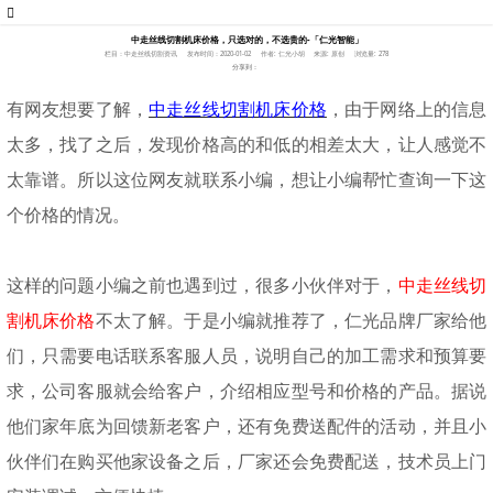
中走丝线切割机床价格，只选对的，不选贵的-「仁光智能」
栏目：中走丝线切割资讯
发布时间：2020-01-02
作者: 仁光小胡
来源: 原创
浏览量: 278
分享到：
有网友想要了解，
中走丝线切割机床价格
，由于网络上的信息
太多，找了之后，发现价格高的和低的相差太大，让人感觉不
太靠谱。所以这位网友就联系小编，想让小编帮忙查询一下这
个价格的情况。
这样的问题小编之前也遇到过，很多小伙伴对于，
中走丝线切
割机床价格
不太了解。于是小编就推荐了，仁光品牌厂家给他
们，只需要电话联系客服人员，说明自己的加工需求和预算要
求，公司客服就会给客户，介绍相应型号和价格的产品。据说
他们家年底为回馈新老客户，还有免费送配件的活动，并且小
伙伴们在购买他家设备之后，厂家还会免费配送，技术员上门