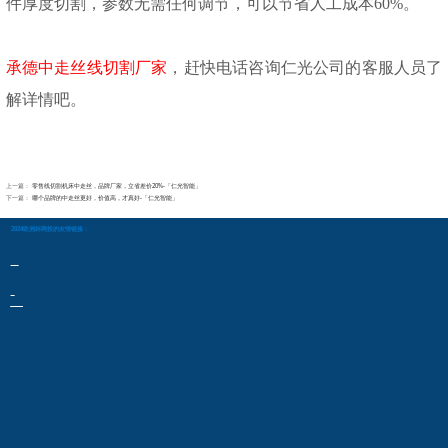
件厚度切割，参数无需任何调节，可以节省人工成本60%。
承德中走丝线切割厂家
，赶快电话咨询仁光公司的客服人员了
解详情吧。
上一篇：
零售线切割机床中走丝，品牌厂家，立省差价20%-「仁光智能」
下一篇：
哪个品牌的中走丝更好，价值高，才真好-「仁光智能」
2024欧洲杯网投的友情链接：