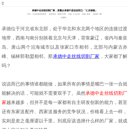
承德中走丝线切割厂家，质量从来都不是说说而已-「仁光智能」
栏目：中走丝线切割资讯
发布时间：2020-01-06
作者: 仁光小胡
来源: 原创
浏览量: 345
分享到：
承德位于河北省东北部，处于华北和东北两个地区的连接过渡
地带，西南与南分别挨着北京与天津，背靠蒙辽，省内与秦皇
岛、唐山两个沿海城市以及张家口市相邻，北部与内蒙古赤
峰、锡林郭勒盟相邻。那
承德中走丝线切割厂家
，大家都了解
吗？
说说而已的事情谁都能做，如果所有的事情是嘴巴一张一合就
能解决的话，可能就不需要双手了。虽然
承德中走丝线切割厂
家
越来越多，但并不是每一家都有自主研发创新的能力，甚至
还有东家送配件、西家送服务的竞争状况，价格看上去一样，
实则是差之毫厘谬以千里。到底应该选择什么样的厂家，就成