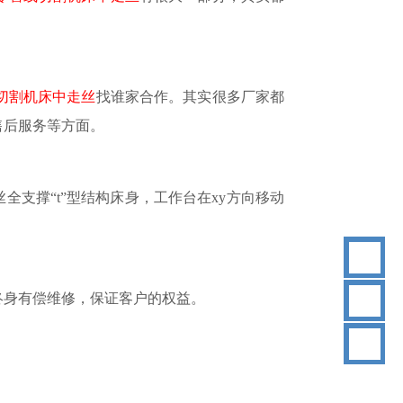
切割机床中走丝
找谁家合作。其实很多厂家都
售后服务等方面。
丝全支撑“t”型结构床身，工作台在xy方向移动
18
终身有偿维修，保证客户的权益。