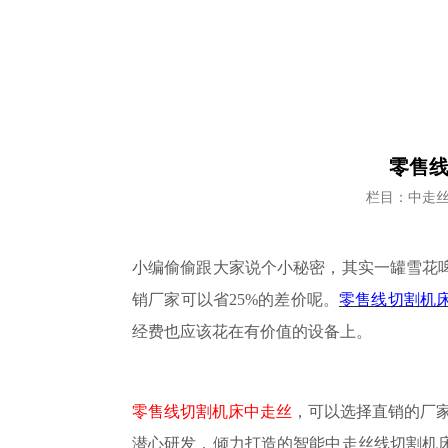
零售线
栏目：中走
小编
偷偷跟大家说个小秘密，其实一罐雪花
销厂家可以省25%
的
差价呢。
零售线切割机
经费
也
应该
花在有价值的设备上。
零售线切割机床中走丝
，可以选择直销的厂
潜心研发，倾力打造的智能中走丝线切割机