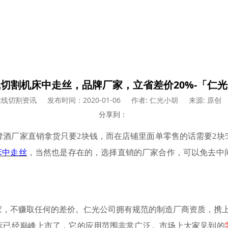
切割机床中走丝，品牌厂家，立省差价20%-「仁
丝线切割资讯
发布时间：2020-01-06
作者: 仁光小胡
来源: 原创
分享到：
啤酒厂家直销拿货只要
2块钱，而在店铺里面单零售的话需要2块
床中走丝
，当然也是存在的，选择直销的厂家合作，可以免去中
家，不赚取任何的差价。仁光
公司
拥有规范的制造厂商资质，携
床已经巅峰上市了
，
它的应用范围
非常
广泛
。
市场上大家见到的