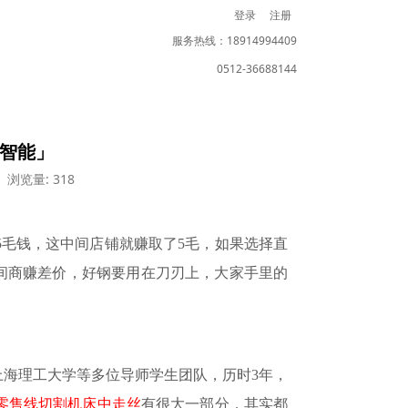
登录
注册
服务热线：18914994409
0512-36688144
光智能」
浏览量: 318
5毛钱，这中间店铺就赚取
了
5毛，如果选择直
间商赚差价，好钢
要
用在刀刃上，大家手里的
上海理工大学等多位导师学生团队，历时
3年，
零售线切割机床中走丝
有很大一部分
，
其实都