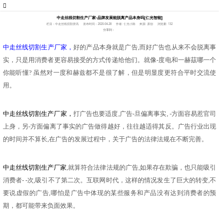
中走丝线切割生产厂家-品牌发展能脱离产品本身吗[仁光智能]
栏目：中走丝线切割资讯
发布时间：2020-04-28
作者: 仁光小陈
来源: 原创
浏览量: 132
分享到：
中走丝线切割生产厂家，
好的产品本身就是广告
,而好广告也从来不会脱离事
实，只是用消费者更容易接受的方式传递给他们。就像-度电和一赫茲哪一个
你能听懂? 虽然对一度和赫兹都不是很了解，但是明显度更符合平时交流使
用。
中走丝线切割生产厂家，
打广告也要适度
,广告-旦偏离事实, -方面容易惹官司
上身，另-方面偏离了事实的广告做得越好，往往越适得其反。广告行业出现
的时间并不算长,在广告的发展过程中，关于广告的法律法规在不断完善。
中走丝线切割生产厂家
,就算符合法律法规的广告,如果存在欺骗，也只能吸引
消费者- -次,吸引不了第二次。互联网时代，这样的情况发生了巨大的转变,不
要说虚假的广告,哪怕是广告中体现的某些服务和产品没有达到消费者的预
期，都可能带来负面效果。