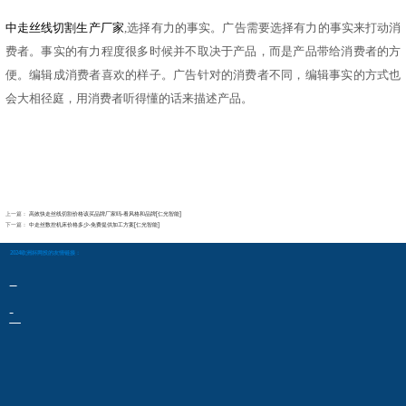
中走丝线切割生产厂家
,选择有力的事实。广告需要选择有力的事实来打动消
费者。事实的有力程度很多时候并不取决于产品，而是产品带给消费者的方
便。编辑成消费者喜欢的样子。广告针对的消费者不同，编辑事实的方式也
会大相径庭，用消费者听得懂的话来描述产品。
上一篇：
高效快走丝线切割价格该买品牌厂家吗-看风格和品牌[仁光智能]
下一篇：
中走丝数控机床价格多少-免费提供加工方案[仁光智能]
2024欧洲杯网投的友情链接：