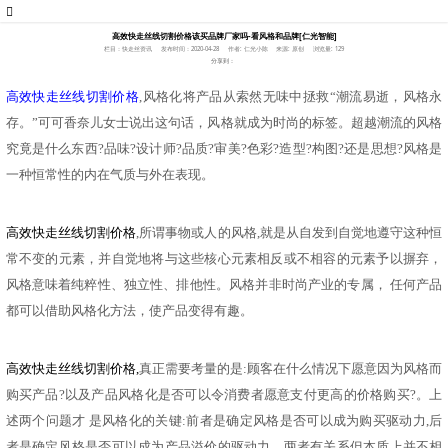
高效快走丝线切割价格该买品牌厂家吗-看风格和品牌[仁光智能]
栏目：快走丝资讯
发布时间：2020-04-28
作者: 仁光小陈
来源: 原创
浏览量: 129
分享到：
高效快走丝线切割价格
,风格化将产品从索然无味中拯救“潮流易逝，风格永
存。”可可香奈儿女士说出这句话，风格就成为时尚的标签。超越潮流的风格
究竟是什么东西?品味?设计师?品质?审美?色彩?造型?构图?还是思想?风格是
一种恒常性的内在气质与外在表现。
高效快走丝线切割价格
,所谓事物或人的风格,就是从自发到自觉地遵守这种恒
常不变的元素，并自觉地将与这些核心元素相反或不相容的元素予以摒弃，
风格意味着纯粹性、独立性、排他性。风格并非时尚产业的专属， 任何产品
都可以借助风格化方法，使产品变得有趣。
高效快走丝线切割价格
,
真正需要考量的是:顾客在什么情况下愿意因为风格而
购买产品?以及产品风格化是否可以令消费者愿意支付更高的价格购买?。上
述两个问题才 是风格化的关键:前者是确定风格是否可以成为购买驱动力,后
者是确定风格是否可以成为产品溢价的驱动力，两者有关系但本质上并不相