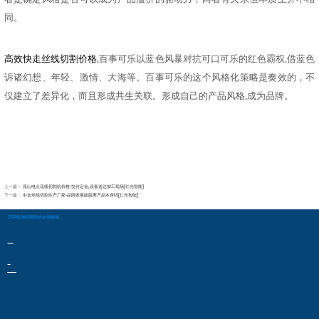
同。
高效快走丝线切割价格
,百事可乐以蓝色风暴对抗可口可乐的红色霸权,借蓝色
诉诸幻想、年轻、激情、大海等。百事可乐的这个风格化策略是奏效的，不
仅建立了差异化，而且形成共生关联。形成自己的产品风格,成为品牌。
上一篇：
昆山电火花线切割机价格-交付定金,设备送达加工现场[仁光智能]
下一篇：
中走丝线切割生产厂家-品牌发展能脱离产品本身吗[仁光智能]
2024欧洲杯网投的友情链接：