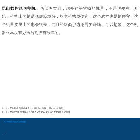
昆山数控线切割机，
所以网友们，想要购买省钱的机器，不是说要在一开
始，价格上面越是低廉就越好，毕竟价格越便宜，这个成本也是越便宜，这
个机器质量上面也会很差，而且经销商那边还需要赚钱，可以想象，这个机
器根本没有办法后期没有故障的。
上一篇：
昆山3米线切割价格是多少-免费咨询，客服24小时在线[仁光智能]
下一篇：
昆山数控线切割机床价格与图片-省去60%无效劳动力省钱省力[仁光智能]
2024欧洲杯网投的友情链接：