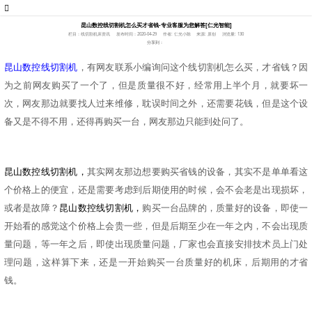
昆山数控线切割机怎么买才省钱-专业客服为您解答[仁光智能]
栏目：线切割机床资讯
发布时间：2020-04-29
作者: 仁光小陈
来源: 原创
浏览量: 130
分享到：
昆山数控线切割机
，有网友联系小编询问这个
线切割机
怎么买，才省钱？因
为之前网友购买了一个了，但是质量很不好，经常用上半个月，就要坏一
次，网友那边就要找人过来维修，耽误时间之外，还需要花钱，但是这个设
备又是不得不用，还得再购买一台，网友那边只能到处问了。
昆山数控线切割机，
其实网友那边想要购买省钱的设备，其实不是单单看这
个价格上的便宜，还是需要考虑到后期使用的时候，会不会老是出现损坏，
或者是故障？
昆山数控线切割机
，
购买一台品牌的，质量好的设备，即使一
开始看的感觉这个价格上会贵一些，但是后期至少在一年之内，不会出现质
量问题，等一年之后，即使出现质量问题，厂家也会直接安排技术员上门处
理问题，这样算下来，还是一开始购买一台质量好的机床，后期用的才省
钱。