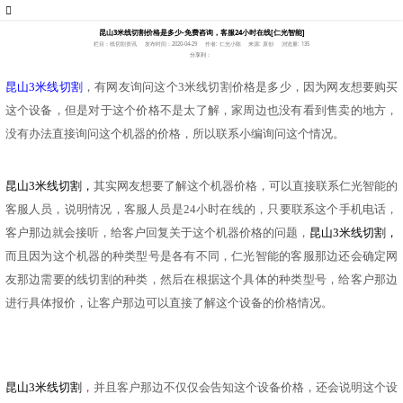
昆山3米线切割价格是多少-免费咨询，客服24小时在线[仁光智能]
栏目：线切割资讯
发布时间：2020-04-29
作者: 仁光小陈
来源: 原创
浏览量: 135
分享到：
昆山
3米线切割
，有网友询问这个
3米线切割价格是多少，因为网友想要购买
这个设备，但是对于这个价格不是太了解，家周边也没有看到售卖的地方，
没有办法直接询问这个机器的价格，所以联系小编询问这个情况。
昆山
3米线切割
，
其实网友想要了解这个机器价格，可以直接联系仁光智能的
客服人员，说明情况，客服人员是
24小时在线的，只要联系这个手机电话，
客户那边就会接听，给客户回复关于这个机器价格的问题，
昆山3米线切割，
而且因为这个机器的种类型号是各有不同，仁光智能的客服那边还会确定网
友那边需要的线切割的种类，然后在根据这个具体的种类型号，给客户那边
进行具体报价，让客户那边可以直接了解这个设备的价格情况。
昆山3米线切割
，
并且客户那边不仅仅会告知这个设备价格，还会说明这个设