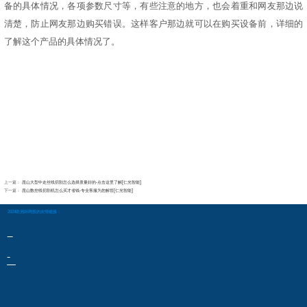
备的具体情况，各项参数尺寸等，有些注意的地方，也会着重和网友那边说
清楚，防止网友那边购买错误。这样客户那边就可以在购买设备前，详细的
了解这个产品的具体情况了。
上一篇：
昆山大型中走丝线切割怎么选择质量好的-点击这里了解[仁光智能]
下一篇：
昆山数控线切割机怎么买才省钱-专业客服为您解答[仁光智能]
2024欧洲杯网投的友情链接：