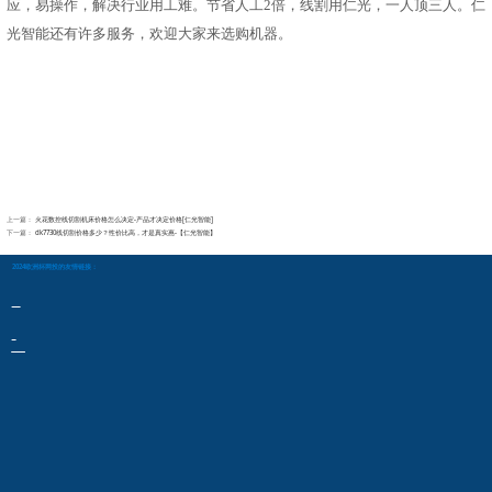
应，易操作，解决行业用工难。节省人工
2倍，线割用仁光，一人顶三人
。仁
光智能还有许多服务，欢迎大家来选购机器。
上一篇：
火花数控线切割机床价格怎么决定-产品才决定价格[仁光智能]
下一篇：
dk7730线切割价格多少？性价比高，才是真实惠-【仁光智能】
2024欧洲杯网投的友情链接：