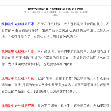
线切割中走丝机床厂家，产品质量重要吗？带你了解[仁光智能]
栏目：中走丝线切割资讯
发布时间：2020-05-01
作者: 仁光小陈
来源: 原创
浏览量: 120
分享到：
线切割中走丝机床厂家
，
不管在什么时候，产品那都是企业发展的核心，不
管你的网络营销做得多好，如果产品不过关
,那么再好的营销团队也是无用
功。在保证质量之后，有哪些方法，可以宣传产品呢?
线切割中走丝机床厂家，
用产品说话，营销的本质就是简单、直接地表达你
想说的事
,不要掩饰“卖货”这个崇高的商业目的。卖货是营销始终追求的目
标，为企业实现销量和利润，也是营销存在的价值。
线切割中走丝机床厂家，
就是
“简单、直接地实货”的营销方法。为什么要强
调简单、直接?是因为绝大多数企业羞于直接表达，甚至不愿意直接告诉消费
者自己的产品是什么。我们随处可以见到这样的例子。
线切割中走丝机床厂家，
参数不用调节，易上手，解决招工难。自动跟踪适