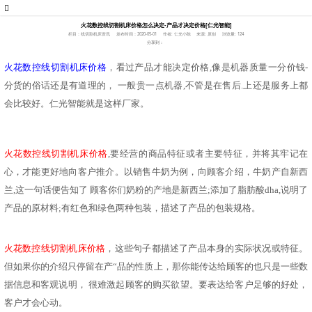
火花数控线切割机床价格怎么决定-产品才决定价格[仁光智能]
栏目：线切割机床资讯
发布时间：2020-05-01
作者: 仁光小陈
来源: 原创
浏览量: 124
分享到：
火花数控线切割机床价格
，看过产品才能决定价格
,像是机器质量一分价钱-
分货的俗话还是有道理的，
一
般贵一点机器
,不管是在售后.上还是服务上都
会比较好。
仁光智能
就是这
样
厂家。
火花数控线切割机床价格
,要经营的商品特征或者主要特征，并将其牢记在
心，才能更好地向客户推介。以销售牛奶为例，向顾客介绍，牛奶产自新西
兰,这一句话便告知了 顾客你们奶粉的产地是新西兰;添加了脂肪酸dha,说明了
产品的原材料;有红色和绿色两种包装，描述了产品的包装规格。
火花数控线切割机床价格
，这些句子都描述了产品本身的实际状况或特征。
但如果你的介绍只停留在产
“品的性质上，那你能传达给顾客的也只是一些数
据信息和客观说明， 很难激起顾客的购买欲望。要表达给客户足够的好处，
客户才会心动。