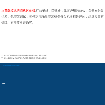
火花数控线切割机床价格
.产品够好，口碑好，让客户用的放心，自然回头客
也多。包安装调试，师傅到现场后安装确保每台机器都是好的，品牌质量有
保障，有需要欢迎购买。
上一篇：
国产线切割中走丝机床品牌有哪些风险-多方考虑一下[仁光智能]
下一篇：
线切割中走丝机床厂家，产品质量重要吗？带你了解[仁光智能]
2024欧洲杯网投的友情链接：