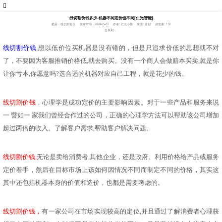
线切割价钱多少-机器不同定价也不同[仁光智能]
栏目：线切割资讯
发布时间：2020-05-03
作者: 仁光小陈
来源: 原创
浏览量: 118
分享到：
线切割价钱
,想以低价位买机器是没有错的，但是只追求价低的思想就不对
了，不要因为客服推销价格低,就去购买。没有一个商人会做赔本买卖,就是你
让你亏本,你愿意吗?选合适的机器对应自己工程，就是花少的钱。
线切割价钱
，心理学是成功定价的主要影响因素。对于一些产品和服务来说
一
譬如一
家我们曾经合作过的公司，正确的心理学方法可以帮助该公司增加
超过两倍的收入。了解客户需求
,帮助客户解决问题。
线切割价钱
,
无论是卖给消费者
,其他企业，还是政府。利用价格给产品或服务
定价着手，然后在目标市场上该如何因情况不同而制定不同的价格，其实这
其中还包括机器本身的价值和造价，也都是需要考虑的。
线切割价钱，
有一家公司在市场实现较高的定位
,并且通过了解消费者心理获