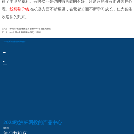
得了丰厚的赢利。有时候不是你的销售做的不好，只是营销没有走进客户心
理。
线切割价钱
,在机器方面不断更进，在营销方面不断学习成长，
仁光智能
欢迎你的到来。
上一篇：
线切割中走丝的价格这样-全国统一零售价[仁光智能]
下一篇：
cnc线切割-质量真不要考虑吗[仁光智能]
2024欧洲杯网投的友情链接：
2024欧洲杯网投的产品中心
线切割
线切割
机床