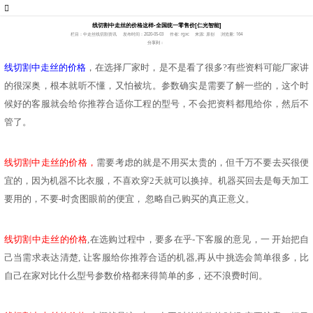
线切割中走丝的价格这样-全国统一零售价[仁光智能]
栏目：中走丝线切割资讯
发布时间：2020-05-03
作者: rgxc
来源: 原创
浏览量: 164
分享到：
线切割中走丝的价格
，在选择厂家时，是不是看了很多
?有些资料可能厂家讲
的很深奥，根本就听不懂，又怕被坑。参数确实是需要了解一些的，这个时
候好的客服就会给你推荐合适你工程的型号，不会把资料都甩给你，然后不
管了。
线切割中走丝的价格，
需要考虑的就是不用买太贵的，但千万不要去买很便
宜的，因为机器不比衣服，不喜欢穿
2天就可以换掉。机器买回去是每天加工
要用的，不要-时贪图眼前的便宜， 忽略自己购买的真正意义。
线切割中走丝的价格
,在选购过程中，要多在乎-下客服的意见，一 开始把自
己当需求表达清楚, 让客服给你推荐合适的机器,再从中挑选会简单很多，比
自己在家对比什么型号参数价格都来得简单的多，还不浪费时间。