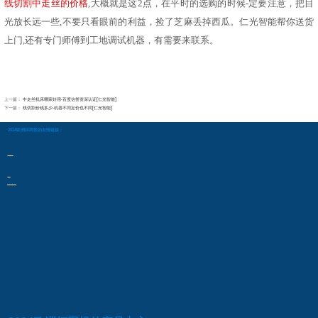
线切割中走丝的价格
,大概就是这2点，在平时的选购的时候-定要注意，把目
光放长远一些,不要只看眼前的利益，捡了芝麻丢掉西瓜。仁光智能帮你送货
上门,还有专门师傅到工地调试机器，有需要来联系。
上一篇：
中走丝机床哪家好用-百度信誉资深认证[仁光智能]
下一篇：
线切割价钱多少-机器不同定价也不同[仁光智能]
2024欧洲杯网投的友情链接：