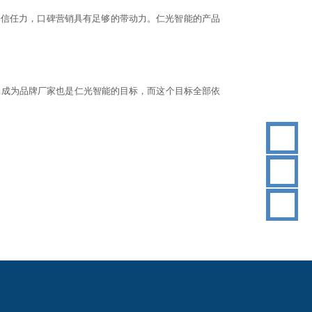
的信任力，口碑营销具有足够的带动力。仁光智能的产品
。成为品牌厂家也是仁光智能的目标，而这个目标全部依
18