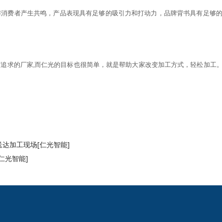
与消费者产生共鸣，产品表现具有足够的吸引力和打动力，品牌背书具有足够
有追求的厂家,而仁光的目标也很简单，就是帮助大家改变加工方式，轻松加工
达加工现场[仁光智能]
仁光智能]
2024欧洲杯网投的
新闻动态
产品中心