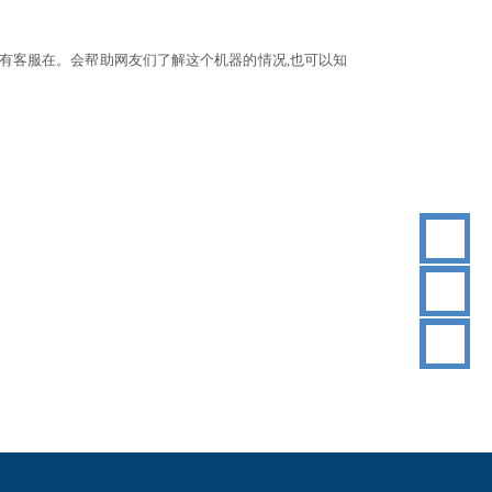
都有客服在。会帮助网友们了解这个
机器的情况
,也可以知
18