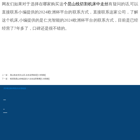
网友们如果对于选择在哪家购买这
个
昆山线切割机床中走丝
有疑问的话
,可以
直接联系小编提供的2024欧洲杯平台的联系方式，直接联系这家公司，了解
这个机床,小编提供的是仁光智能的2024欧洲杯平台的联系方式，目前是已经
经营了7年多了，口碑还是很不错的。
上一篇：
昆山快走丝怎么买-点击这里购买[仁光智能]
下一篇：
线切割昆山价格是多少-点击这里看看[仁光智能]
2024欧洲杯网投的友情链接：