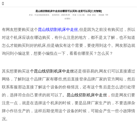
昆山线切割机床中走丝在哪里可以买到-这里可以买[仁光智能]
栏目：中走丝线切割资讯
发布时间：2020-05-06
作者: 仁光小陈
来源: 原创
浏览量: 109
分享到：
有网友想要购买这个
昆山线切割机床中走丝
,但是因为之前没有购买过，所以
对这个机床应该在哪边购买，有什么注意的地方，都不是太了解，也不知道
怎么才能购买到好的机床,但是确实有这个需要，要使用到这个。网友那边就
询问到小编这里，想要小编指点一下，看看在哪里买？怎么买？
其实想要购买这
个
昆山线切割机床中走丝
还是很容易的
,网友们可以直接通过
网络，了解到这个品牌厂家有哪些,然后直接登录品牌厂家的官方网站，然后
联系客服那边直接了解这个设备的价格情况，还有这个售后是怎么进行处理
的，选择符合自己要求的就可以了
。
昆山线切割机床中走丝
，
但是网友们要
注意一点，就是在选择这个机床的时候，要是品牌厂家生产的，不要选择杂
牌小作坊生产的，这样后期使用这个设备的时候，可能会产生一些小故障情
况。