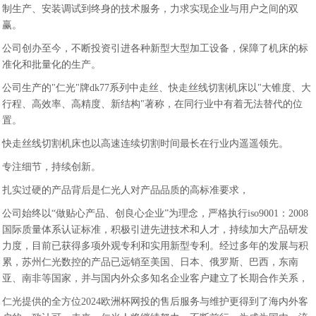
制生产、安装调试到终身的技术服务，力求实现企业与用户之间的双
赢。
公司创办至今，不断投资引进各种新型大型加工设备，保障了机床的标
准化和批量化的生产。
公司生产的"仁光"牌dk77系列中走丝、快走丝线切割机床以"大锥度、大
行程、高效率、高精度、新结构"著称，在同行业中有着无法替代的位
置。
快走丝线切割机床也以高速连续切割时间最长在行业内遥遥领先。
专注细节，持续创新。
扎实过硬的产品背后是仁光人对产品品质的高标准要求，
公司始终以“做贴心产品、创良心企业”为理念，严格执行iso9001：2008
国际质量体系认证标准，积极引进先进技术和人才，持续加大产品研发
力度，目前已获得多项外观专利和实用新型专利。经过多年的发展与积
累，苏州仁光数控的产品已远销至美国、日本、俄罗斯、巴西，东南
亚、南非等国家，并与国内外众多知名企业客户建立了长期合作关系，
仁光提供的全方位2024欧洲杯网投的售后服务与维护更得到了海内外客