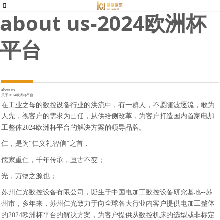
about us-2024欧洲杯
平台
about us
关于2024欧洲杯平台
在工业之母的数控设备行业的洪流中，有一群人，不愿随波逐流，敢为
人先，视客户的需求为己任，从供给侧改革，为客户打造国内首家电加
工整体2024欧洲杯平台的解决方案的领导品牌。
仁，是为“仁义礼智信”之首，
儒家重仁，千年传承，亘古不变；
光，万物之源也；
苏州仁光数控设备有限公司，诞生于中国电加工数控设备研究基地--苏
州市，多年来，苏州仁光致力于向全球各大行业内客户提供电加工整体
的2024欧洲杯平台的解决方案，为客户提供从数控机床的选型或非标定