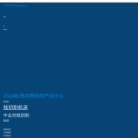
2024欧洲杯网投的友情链接：
2024欧洲杯网投的产品中心
线切割
线切割
机床
中走丝
线切割
快走丝
新闻动态
公司新闻
行业知识