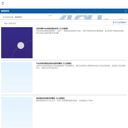
新闻资讯
您当前的位置:
新闻资讯
如何判断中走丝线切割的好坏【仁光智能】
中走丝线切割机床那家好，当然了，谁都会说自家的产品好。但好与坏还有待市场的检验。真正的用户有权说好或坏。
我们只能从侧面和配件来判断。
中走丝线切割机床的的优势有哪些【仁光智能】
目前中走丝线切割加工具有较强的推广和发展势头。该方法对某些小厚度零件的加工具有实用价值，但如果工件的厚度
较大，则难以实现可靠的加工。
线切割机床的要求有哪些【仁光智能】
数控线切割可以正常工作。苏州仁光智能机电技术指出，必须满足以下条件: