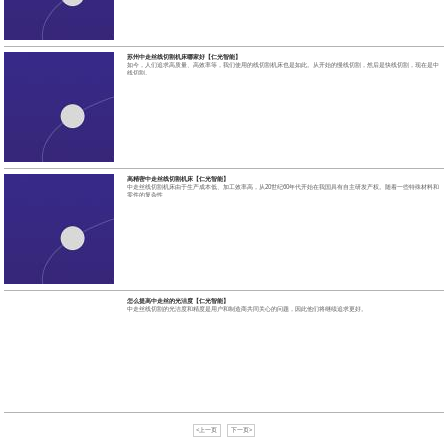
苏州中走丝线切割机床哪家好【仁光智能】
如今，人们追求高质量、高效率等，我们使用的线切割机床也是如此。从开始的慢线切割，然后是快线切割，现在是中
线切割。
高精密中走丝线切割机床【仁光智能】
中走丝线切割机床由于生产成本低、加工效率高，从20世纪60年代开始在我国具有自主研发产权。随着一些特殊材料和
零件的复杂性
怎么提高中走丝的光洁度【仁光智能】
​中走丝线切割的光洁度和精度是用户和制造商共同关心的问题，因此他们将继续追求更好。
<上一页
下一页>