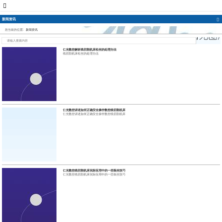
新闻资讯
您当前的位置:
新闻资讯
仁光数控解析线切割机床松丝的处理办法
线切割机床松丝的处理办法
仁光数控讲述如何正确安全操作数控线切割机床
仁光数控讲述如何正确安全操作数控线切割机床
仁光数控线切割机床实际应用中的一些装丝技巧
仁光数控线切割机床实际应用中的一些装丝技巧