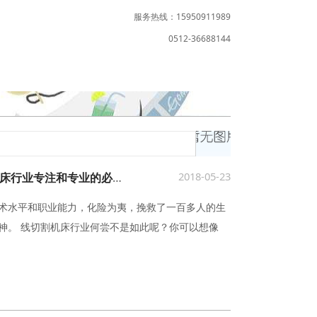
服务热线：15950911989
0512-36688144
2018-05-23
川航迫降事件！再次证明线切割机床行业专注和专业的必要性！
术水平和职业能力，化险为夷，挽救了一百多人的生
神。 线切割机床行业何尝不是如此呢？你可以想像