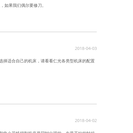
上，如果我们偶尔要修刀。
2018-04-03
选择适合自己的机床，请看看仁光各类型机床的配置
2018-04-02