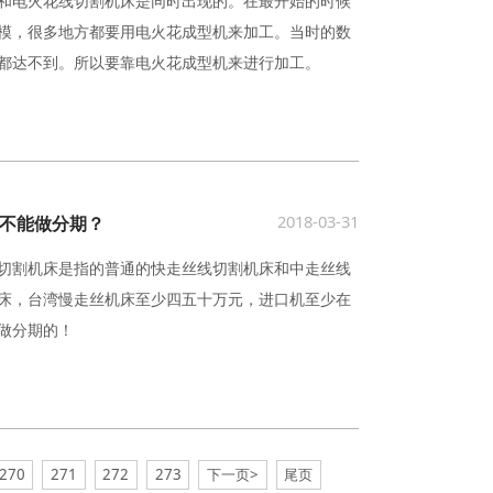
和电火花线切割机床是同时出现的。在最开始的时候
模，很多地方都要用电火花成型机来加工。当时的数
都达不到。所以要靠电火花成型机来进行加工。
2018-03-31
不能做分期？
切割机床是指的普通的快走丝线切割机床和中走丝线
床，台湾慢走丝机床至少四五十万元，进口机至少在
做分期的！
270
271
272
273
下一页>
尾页