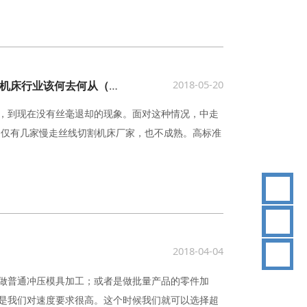
2018-05-20
最严环保风暴之下！中走丝线切割机床行业该何去何从（之一）？！
，到现在没有丝毫退却的现象。面对这种情况，中走
内仅有几家慢走丝线切割机床厂家，也不成熟。高标准
15
2018-04-04
做普通冲压模具加工；或者是做批量产品的零件加
是我们对速度要求很高。这个时候我们就可以选择超