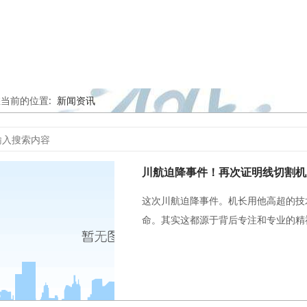
您当前的位置:
新闻资讯
这次川航迫降事件。机长用他高超的技
命。其实这都源于背后专注和专业的精