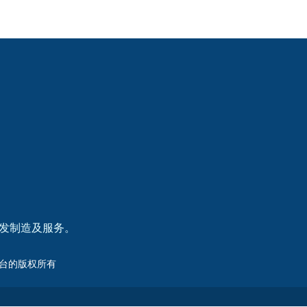
研发制造及服务。
洲杯平台的版权所有