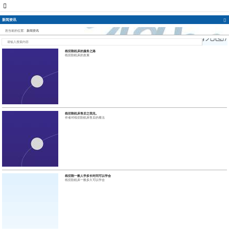
新闻资讯
您当前的位置:
新闻资讯
线切割机床的服务之路
线切割机床的发展
线切割机床售后之我见。
作者对线切割机床售后的看法
线切割一般人学多长时间可以学会
线切割机床一般多久可以学会