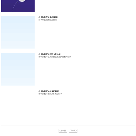
线切割加工生意好做吗？
分析线切割的生意行情
线切割机床组成部分及性能
线切割机床组成部分及性能的分析与讲解
线切割机床的发展和展望
线切割机床的发展和展望分析
<上一页
下一页>