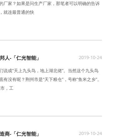
的厂家？如果是问生产厂家，那笔者可以明确的告诉
，就连最普通的快
2019-10-24
邦人-「仁光智能」
们说成“天上九头鸟，地上湖北佬”。当然这个九头鸟
有没有呢？荆州市是“天下粮仓”，号称“鱼米之乡”。
城市，工
2019-10-24
造商-「仁光智能」