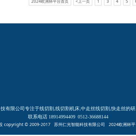
2024欧洲杯平台首页
<上一页
1
3
4
5
2024欧洲杯网投的
新闻动态
产品中心
公司新闻
线切割
线切割
机床
中走丝
线切割
快走丝
技有限公司专注于线切割,线切割机床,中走丝线切割,快走丝的
联系电话 18914994409  0512-36688144
投 copyright © 2009-2017 苏州仁光智能科技有限公司 2024欧