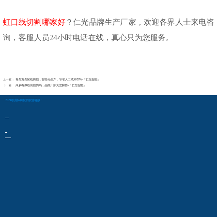
虹口线切割哪家好
？仁光品牌生产厂家，欢迎各界人士来电咨
询，客服人员
24小时电话在线，真心只为您服务。
上一篇：
青岛黄岛区线切割，智能化生产，节省人工成本60%-「仁光智能」
下一篇：
萍乡有做线切割的吗，品牌厂家为您解答-「仁光智能」
2024欧洲杯网投的友情链接：