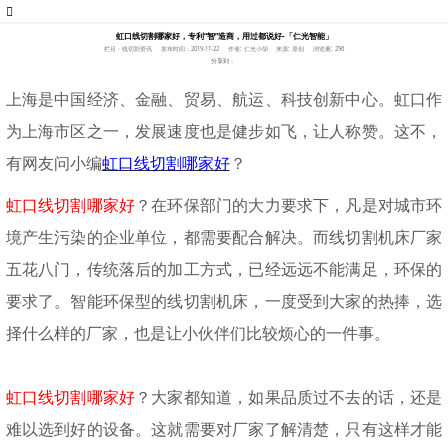
虹口线切割哪家好，专利“智”造商，用过都说好-「仁光智能」
栏目：线切割资讯
发布时间：2019-11-22
作者: 仁光小胡
来源: 原创
浏览量: 296
分享到：
上海是中国经济、金融、贸易、航运、科技创新中心。虹口作
为上海市区之一，发展速度也是健步如飞，让人称赞。这不，
有网友问小编
虹口线切割哪家好
？
虹口线切割哪家好
？在环保部门的大力要求下，凡是对城市环
境产生污染的企业单位，都需要配合解决。而线切割机床厂家
五花八门，传统落后的加工方式，已经远远不能满足，环保的
要求了。智能环保型的线切割机床，一度受到大家的热捧，选
择什么样的厂家，也是让小伙伴们比较烦心的一件事。
虹口线切割哪家好
？大家都知道，如果品质过不去的话，还是
难以选到好的设备。这就需要对厂家了解清楚，只有这样才能