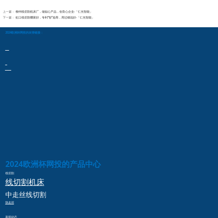
上一篇：
柳州线切割机床厂，做贴心产品，创良心企业-「仁光智能」
下一篇：
虹口线切割哪家好，专利“智”造商，用过都说好-「仁光智能」
2024欧洲杯网投的友情链接：
2024欧洲杯网投的产品中心
线切割
线切割
机床
中走丝
线切割
快走丝
新闻动态