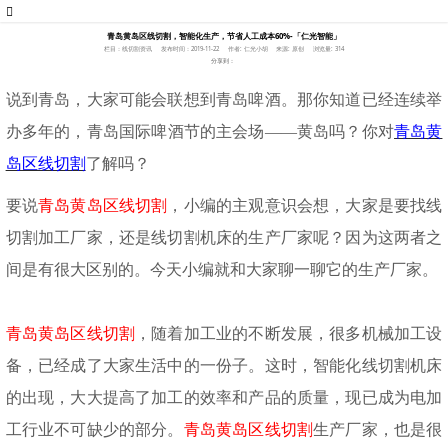
青岛黄岛区线切割，智能化生产，节省人工成本60%-「仁光智能」
栏目：线切割资讯
发布时间：2019-11-22
作者: 仁光小胡
来源: 原创
浏览量: 314
分享到：
说到青岛，大家可能会联想到青岛啤酒。那你知道已经连续举
办多年的，青岛国际啤酒节的主会场
——黄岛吗？你对
青岛黄
岛区线切割
了解吗？
要说
青岛黄岛区线切割
，小编的主观意识会想，大家是要找线
切割加工厂家，还是线切割机床的生产厂家呢？因为这两者之
间是有很大区别的。今天小编就和大家聊一聊
它
的生产厂家。
青岛黄岛区线切割
，随着加工业的不断发展，很多机械加工设
备，已经成了大家生活中的一份子。这时，智能化线切割机床
的出现，大大提高了加工的效率和产品的质量，现已成为电加
工行业不可缺少的部分。
青岛黄岛区线切割
生产厂家，也是很