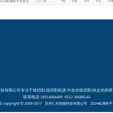
2024欧洲杯平台首页
<上一页
...
99
100
101
102
10
2024欧洲杯网投的
新闻动态
产品中心
公司新闻
线切割
线切割
机床
中走丝
线切割
快走丝
技有限公司专注于线切割,线切割机床,中走丝线切割,快走丝的
联系电话 18914994409  0512-36688144
投 copyright © 2009-2017 苏州仁光智能科技有限公司 2024欧