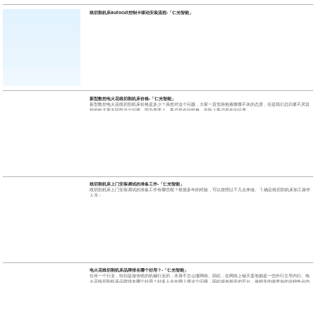
线切割机床autocut控制卡驱动安装流程-「仁光智能」
新型数控电火花线切割机床价格-「仁光智能」
新型数控电火花线切割机床价格是多少？虽然对这个问题，大家一直觉得抱着喋喋不休的态度，但是我们总归要不厌其
烦的给大家去回答这个问题。因为表面上，客户是在问价格，实际上客户是在问品质。
线切割机床上门安装调试的准备工作-「仁光智能」
线切割机床上门安装调试的准备工作有哪些呢？根据多年的经验，可以按照以下几点来做。 1.确定线切割机床加工操作
人员；
电火花线切割机床品牌排名哪个好用？-「仁光智能」
任何一个行业，特别是做传统的机械行业的，本身不怎么懂网络。因此，在网络上铺天盖地都是一些外行主导内行。电
火花线切割机床品牌排名哪个好用？好多人会在网上搜这个问题，因此就有相关的平台，做相关的做类似的这种热点内
容。