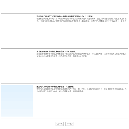
苏州品牌厂家dk7732系列数控快走丝线切割机床合理的价位-「仁光智能」
哪里有线切割机床制造厂家？最早的线切割机床是由苏州长丰公司制造出来的，但是后来由于去改制，现在基本上不做
了。 宁波海曙富茂机械厂将中国的线切割机床发挥到极致，其成本低，价格便宜，将数量做到了年销2万多台，是线切
割行业史上的一个奇迹。
湖北黄石哪里有线切割机床销售点呢？-「仁光智能」
湖北黄石哪里有线切割机床销售点呢？在江浙沪线切割发达的城市之外，特别是在内地，比如说湖北黄石有线切割机床
销售点吗？大家非常的疑惑，实在想不出办法，因此提出这个问题。
数控电火花线切割机床安全操作规程-「仁光智能」
数控电火花线切割机床安全操作规程是怎样的？网上一搜一大把，但是我相信没有任何一位操作师傅去仔细的阅读。为
什么呢？因为绝大部分的人，对这些规章制度，都是熟视无睹。
<上一页
下一页>