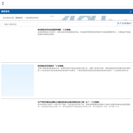
新闻资讯
您当前的位置:
新闻资讯
>
线切割机床资讯
线切割机床抖动的原因和调整-「仁光智能」
在线切割的加工过程中，有时会发生线切割机床抖动。特别是闭环数控线切割机中抖动的调整很常见，主要是由于机械
因素和光栅安装因素。
线切割机床安装要求-「仁光智能」
当客户购买线切割机床之后，机床到达客户指定的安装位置之后，需要厂家进行安装，那线切割机床安装要求是怎样的
呢？这是很多初次购买线切割机器的客户的疑惑，厂家应该将线切割机床安装要求提前告知客户，以免到时候来不及。
生产用苏州模具金属电火花数控快速走丝线切割机床多少钱一台？-「仁光智能」
经常会有客户想买一台用于生产用的，而且是在苏州生产的，用来切割新模具金属加工的电火花数控快速走丝线切割机
床，但是他不知道多少钱一台。因为价格对于大家来讲是非常关心的，所以经常有人去问，多少钱一台？