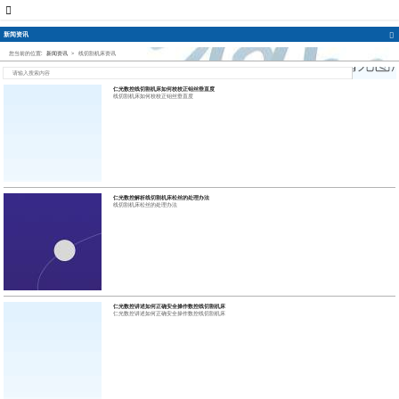
新闻资讯
您当前的位置:
新闻资讯
>
线切割机床资讯
仁光数控线切割机床如何校校正钼丝垂直度
线切割机床如何校校正钼丝垂直度
仁光数控解析线切割机床松丝的处理办法
线切割机床松丝的处理办法
仁光数控讲述如何正确安全操作数控线切割机床
仁光数控讲述如何正确安全操作数控线切割机床