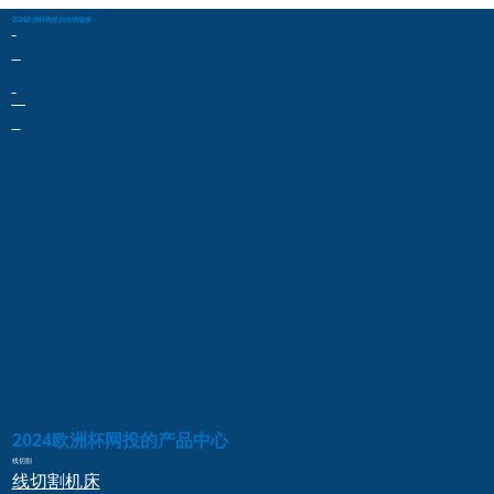
2024欧洲杯网投的友情链接：
2024欧洲杯网投的产品中心
线切割
线切割
机床