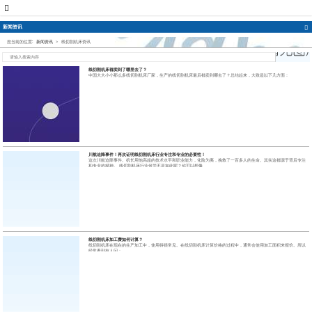
新闻资讯
您当前的位置:
新闻资讯
>
线切割机床资讯
线切割机床都卖到了哪里去了？
中国大大小小那么多线切割机床厂家，生产的线切割机床最后都卖到哪去了？总结起来，大致是以下几方面：
川航迫降事件！再次证明线切割机床行业专注和专业的必要性！
这次川航迫降事件。机长用他高超的技术水平和职业能力，化险为夷，挽救了一百多人的生命。其实这都源于背后专注
和专业的精神。 线切割机床行业何尝不是如此呢？你可以想像
线切割机床加工费如何计算？
线切割机床在现在的生产加工中，使用得很常见。在线切割机床计算价格的过程中，通常会使用加工面积来报价。所以
经常看到有人问：