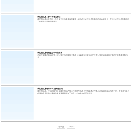
线切割机床工作环境需无粉尘
线切割机床在使用中，为了提升他的工作效率更高，也为了中走丝线切割机床的寿命能延长，所以中走丝线切割机床的
工作环境也是特别重要的
线切割机床给您收益于专业技术
机床性能驱动你的经营业绩，我们的智能脉冲电源（ipg)拥有丰富的工艺专家，帮助你实现客户需求的表面质量和精
度。
线切割机床哪家好?仁光给您介绍
线切割机床。立式回转电火花线切割机的特点与传统的高速走丝和低速走丝电火花线切割加工均有不同，首先是电极丝
的运动方式比传统两种的电火花线切割加工多了一个电极丝的回转运动。
<上一页
下一页>