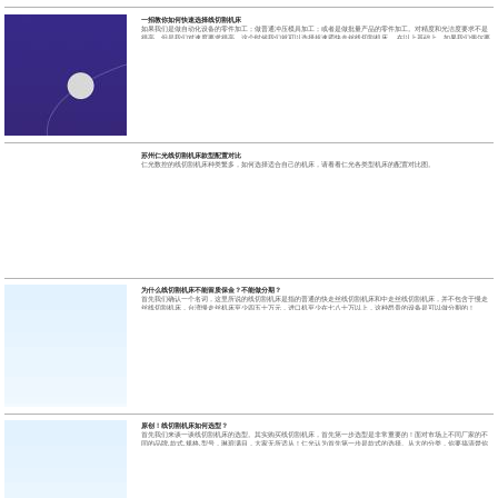
一招教你如何快速选择线切割机床
如果我们是做自动化设备的零件加工；做普通冲压模具加工；或者是做批量产品的零件加工。对精度和光洁度要求不是
很高。但是我们对速度要求很高。这个时候我们就可以选择超速霸快走丝线切割机床。 在以上基础上，如果我们偶尔要
修刀。
苏州仁光线切割机床款型配置对比
仁光数控的线切割机床种类繁多，如何选择适合自己的机床，请看看仁光各类型机床的配置对比图。
为什么线切割机床不能留质保金？不能做分期？
首先我们确认一个名词，这里所说的线切割机床是指的普通的快走丝线切割机床和中走丝线切割机床，并不包含于慢走
丝线切割机床，台湾慢走丝机床至少四五十万元，进口机至少在七八十万以上，这种昂贵的设备是可以做分期的！
原创！线切割机床如何选型？
首先我们来谈一谈线切割机床的选型。其实购买线切割机床，首先第一步选型是非常重要的！面对市场上不同厂家的不
同的品牌.款式.规格.型号，琳琅满目，大家无所适从！仁光认为首先第一步是款式的选择。从大的分类，你要搞清楚你