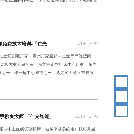
2019-12-10
东莞中走丝机床生产厂家，1年保修免费技术培训-「仁光智能」
走丝切割液厂家，泰州厂家直销中走丝等等这些问
编要和大家分享的是，东莞中走丝机床生产厂家。东莞
市之一，珠三角中心城市之一、粤港澳大湾区重要节
18
2019-12-10
手秒变大师-「仁光智能」
能型中走丝线切割机床，被越来越多的用户认可并且