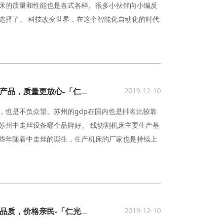
床的质量和性能也是各式各样。很多小伙伴向小编反
选择了。 科技改变世界，在这个智能化自动化的时代
2019-12-10
苏州中走丝设备哪个品牌好，专利产品，质量更放心-「仁光智能」
，也是不负众望。苏州的gdp在国内也是排名比较靠
苏州中走丝设备哪个品牌好。 线切割机床主要生产基
些年随着中走丝的诞生，生产机床的厂家也是持续上
2019-12-10
中走丝线切割设备品牌排名，高端品质，价格亲民-「仁光智能」