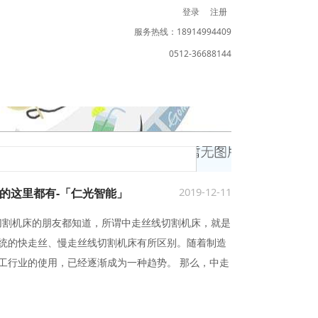
登录
注册
服务热线：18914994409
0512-36688144
2019-12-11
的这里都有-「仁光智能」
切割机床的朋友都知道，所谓中走丝线切割机床，就是
统的快走丝、慢走丝线切割机床有所区别。随着制造
工行业的使用，已经逐渐成为一种趋势。 那么，中走