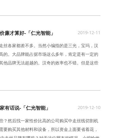
2019-12-11
价廉才算好-「仁光智能」
走丝各家都差不多。当然小编指的是三光，宝玛，汉
高的。大品牌能占据市场这么多年，肯定是有一定的
其他品牌无法超越的。汉奇的效率也不错。但是这些
2019-12-10
家有话说-「仁光智能」
些？然后找一家性价比高的公司购买中走丝线切割机
需要购买其他材料和设备，所以资金上面要省着花，
的中走丝品牌有哪些？对于这位网友的情况，小编给他